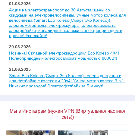
01.08.2026
Акция на электротранспорт до 30 Августа: цены со
скидками на электровелосипеды, умные мотор колеса для
велосипеда (Smart Eco Koleso(Смарт Эко Колесо)),
электромотоциклы, электроскутеры, электросамокаты,
электробайки, инвалидные коляски с электроприводом и
прочее! Успевайте!
20.03.2026
Новинка! Складной электроквадроцикл Eco Koleso 4X4!
Полноприводный электросамокат мощностью 8000Вт!
21.06.2025
Smart Eco Koleso (Смарт Эко Колесо) теперь доступно и
для фэтбайка с колесами 20x4! Умное мотор колесо 3 в 1.
Никаких проводов! Электрофэтбайк за 5 минут!
Мы в Инстаграм (нужен VPN (Виртуальная частная
сеть))